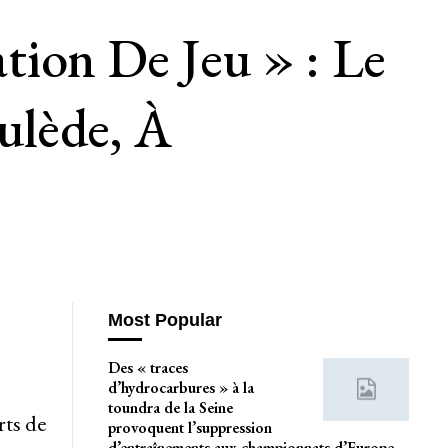
tion De Jeu » : Le
ulède, À
Most Popular
Des « traces
d’hydrocarbures » à la
toundra de la Seine
rts de
provoquent l’suppression
d’entraînements aux championnats d’Europe