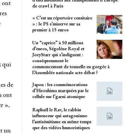
i ont
de crawl à Paris
res
« C’est un répertoire censitaire
e
» : le PS s’minerve sur sa
premier à 15 euros
Un “caprice” à 50 millions
d’euros, Ségolène Royal et
JoeyStarr qui s’indignent :
conséquemment le
x qui
commencement de tonnelle en gorgée à
l’Assemblée nationale acte débat ?
es de
Japon : les commémorations
d’Hiroshima marquées par le
n ont
cellule sur l’garni atomique
r »,
Raphaël le Rav, le rabbin
influenceur qui antagonisme
l’antisémitisme en même temps
que des vidéos humoristiques
t un