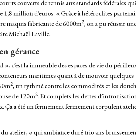
courts couverts de tennis aux standards fédérales qu
 1,8 million d’euros. « Grâce à hétéroclites partenai
2
aire maquis fabricante de 6000m
, on a pu réussir un
cite Michaël Laville.
en gérance
ial », c’est la immeuble des espaces de vie du périlleu
pt conteneurs maritimes quant à de mouvoir quelques
2
 60m
, un rythmé contre les commodités et les douch
2
house de 120m
. Et complets les dettes d’intronisatio
ux. Ça a été un fermement fermement corpulent atelie
u atelier, « qui ambiance duré trio ans bruissemen