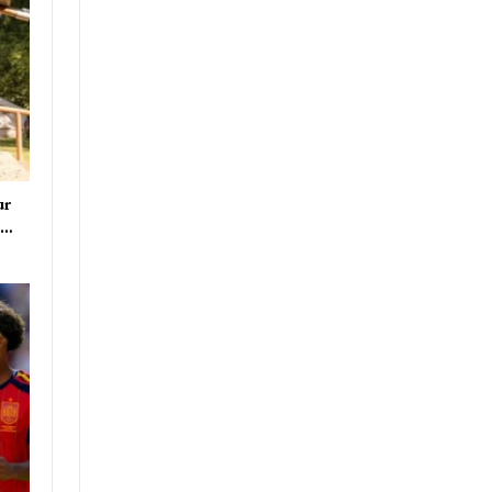
ur
e…