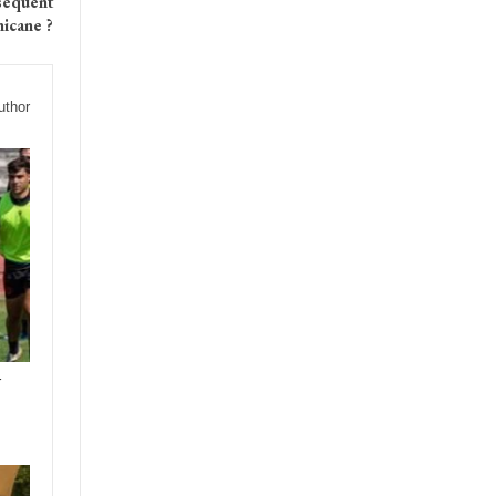
nséquent
chicane ?
uthor
U