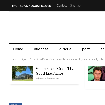
Contact
Sitemap
THURSDAY, AUGUST 6, 2026
Home
Entreprise
Politique
Sports
Tec
Home
Sports
« On a désormais un merveilleux situation de jeu » : le néophyte bo
Spotlight on Isère – The
Good Life France
Sébastien-Étienne Marechal
SPORTS