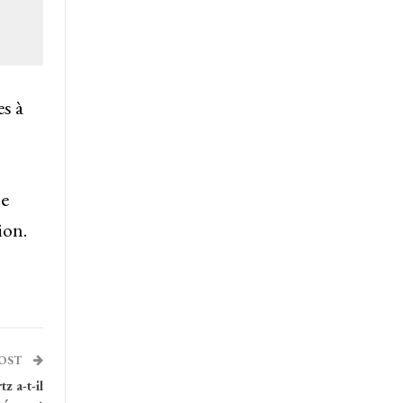
s à
le
ion.
POST
z a-t-il