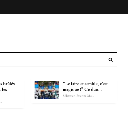
s brûlés
“Le faire ensemble, c’est
 les
magique !” Ce duo…
Sébastien-Étienne Marechal
astien-Étienne Marechal