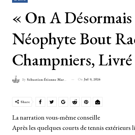
« On A Désormais U
Néophyte Bout Raq
Champniers, Livré
On
Jul 9, 2026
By
Sébastien-Étienne Marechal
Share
La narration vous-même conseille
Après les quelques courts de tennis extérieurs l