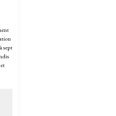
ment
ation
à sept
andis
 et