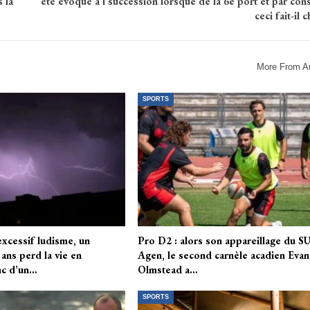
 la
été évoqué à l’succession lorsque de la 6e port et par co
ceci fait-il 
More From A
SPORTS
xcessif ludisme, un
Pro D2 : alors son appareillage du S
ans perd la vie en
Agen, le second carnèle acadien Evan
nc d’un…
Olmstead a…
SPORTS