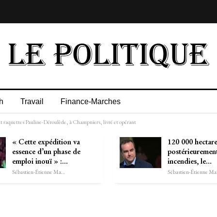
h
Travail
Finance-Marches
ut raquettes Pauline-Déroulède, à Champniers, livré et opérant
« Cette expédition va
120 000 hectare
essence d’un phase de
postérieurement
emploi inouï » :…
incendies, le…
Sébastien-Étienne Marechal
Séb