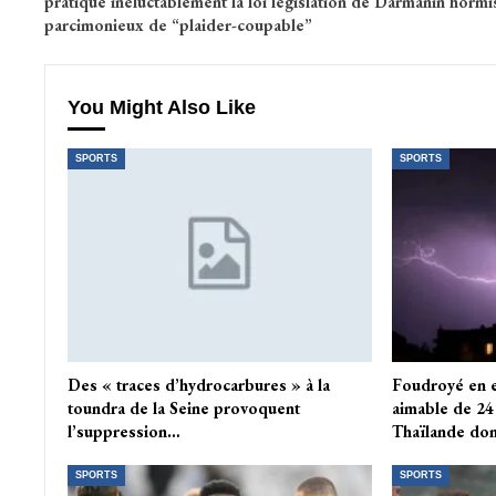
pratique inéluctablement la loi législation de Darmanin hormis
parcimonieux de “plaider-coupable”
You Might Also Like
SPORTS
SPORTS
Des « traces d’hydrocarbures » à la
Foudroyé en e
toundra de la Seine provoquent
aimable de 24 
l’suppression…
Thaïlande do
SPORTS
SPORTS