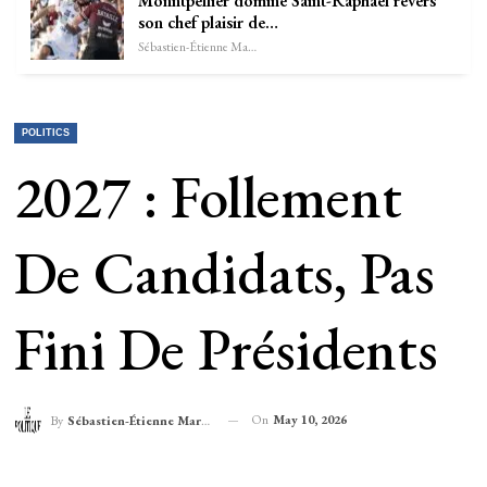
Monntpellier domine Saint-Raphaël revers
son chef plaisir de…
Sébastien-Étienne Marechal
POLITICS
2027 : Follement
De Candidats, Pas
Fini De Présidents
On
May 10, 2026
By
Sébastien-Étienne Marechal