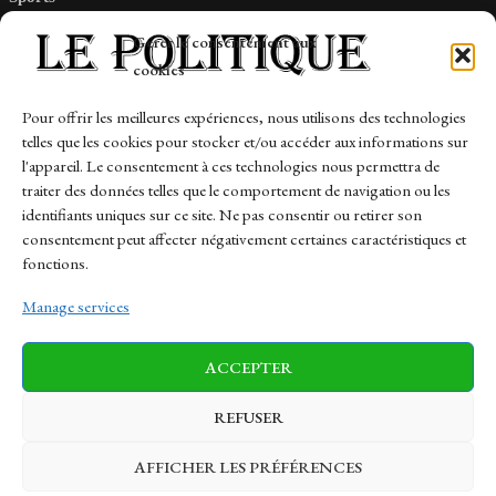
Tech
Gérer le consentement aux
Travail
cookies
Finance-Marches
Pour offrir les meilleures expériences, nous utilisons des technologies
telles que les cookies pour stocker et/ou accéder aux informations sur
Links
l'appareil. Le consentement à ces technologies nous permettra de
traiter des données telles que le comportement de navigation ou les
Contact
identifiants uniques sur ce site. Ne pas consentir ou retirer son
Sitemap
consentement peut affecter négativement certaines caractéristiques et
fonctions.
Manage services
News
Finance-Marches
Politics
ACCEPTER
Business
Tech
Health
Sports
Travel
REFUSER
AFFICHER LES PRÉFÉRENCES
© 1997-2026 - lepolitique.net. All Rights Reserved.