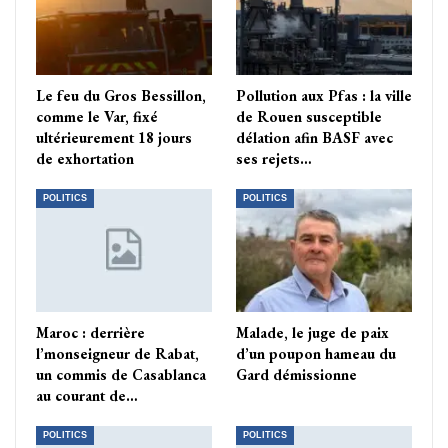
Le feu du Gros Bessillon,
Pollution aux Pfas : la ville
comme le Var, fixé
de Rouen susceptible
ultérieurement 18 jours
délation afin BASF avec
de exhortation
ses rejets…
POLITICS
POLITICS
Maroc : derrière
Malade, le juge de paix
l’monseigneur de Rabat,
d’un poupon hameau du
un commis de Casablanca
Gard démissionne
au courant de…
POLITICS
POLITICS