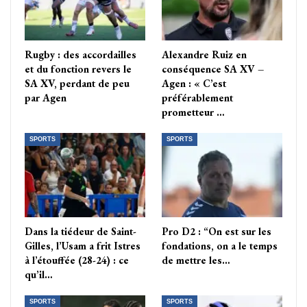
Rugby : des accordailles
Alexandre Ruiz en
et du fonction revers le
conséquence SA XV –
SA XV, perdant de peu
Agen : « C’est
par Agen
préférablement
prometteur …
SPORTS
SPORTS
Dans la tiédeur de Saint-
Pro D2 : “On est sur les
Gilles, l’Usam a frit Istres
fondations, on a le temps
à l’étouffée (28-24) : ce
de mettre les…
qu’il…
SPORTS
SPORTS