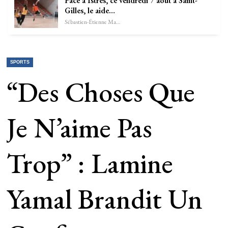
Face à Istres, ce vendredi 7 août à Saint-
Gilles, le aide…
Sébastien-Étienne Marechal
SPORTS
“Des Choses Que
Je N’aime Pas
Trop” : Lamine
Yamal Brandit Un