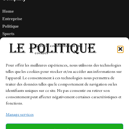
Home
Entreprise
Politique
Sports
Tech
Gérer le consentement aux
Travail
cookies
Finance-Marches
Pour offrir les meilleures expériences, nous utilisons des technologies
telles que les cookies pour stocker et/ou accéder aux informations sur
Links
l'appareil. Le consentement à ces technologies nous permettra de
traiter des données telles que le comportement de navigation ou les
Contact
identifiants uniques sur ce site. Ne pas consentir ou retirer son
Sitemap
consentement peut affecter négativement certaines caractéristiques et
fonctions.
Manage services
News
Finance-Marches
Politics