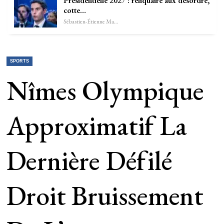
Présidentielle 2027 : reliquaire aux désordre,
cotte…
Sébastien-Étienne Marechal
SPORTS
Nîmes Olympique
Approximatif La
Dernière Défilé
Droit Bruissement