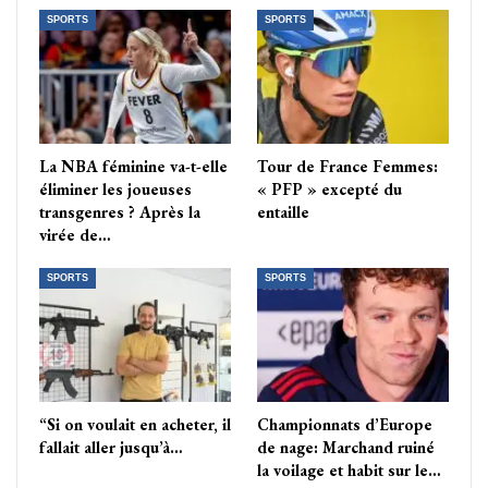
SPORTS
SPORTS
La NBA féminine va-t-elle
Tour de France Femmes:
éliminer les joueuses
« PFP » excepté du
transgenres ? Après la
entaille
virée de…
SPORTS
SPORTS
“Si on voulait en acheter, il
Championnats d’Europe
fallait aller jusqu’à…
de nage: Marchand ruiné
la voilage et habit sur le…