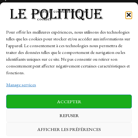
Tech
Gérer le consentement aux
Travail
cookies
Finance-Marches
Pour offrir les meilleures expériences, nous utilisons des technologies
telles que les cookies pour stocker et/ou accéder aux informations sur
Links
l'appareil. Le consentement à ces technologies nous permettra de
traiter des données telles que le comportement de navigation ou les
Contact
identifiants uniques sur ce site. Ne pas consentir ou retirer son
consentement peut affecter négativement certaines caractéristiques et
Sitemap
fonctions.
Manage services
News
Finance-Marches
Politics
ACCEPTER
Business
Tech
Health
Sports
Travel
REFUSER
AFFICHER LES PRÉFÉRENCES
© 1997-2026 - lepolitique.net. All Rights Reserved.