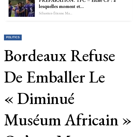
PRÉPARATION. TFC – Elche CF : à
lesquelles moment et…
Sébastien-Étienne Marechal
POLITICS
Bordeaux Refuse
De Emballer Le
« Diminué
Muséum Africain »