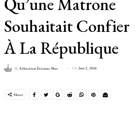
Qu’une Matrone
Souhaitait Confier
À La République
On
Jun 1, 2026
By
Sébastien-Étienne Marechal
Share