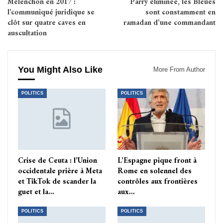
Mélenchon en 2017 :
Parry éliminée, les Bleues
l’communiqué juridique se
sont constamment en
clôt sur quatre caves en
ramadan d’une commandant
auscultation
You Might Also Like
More From Author
POLITICS
POLITICS
Crise de Ceuta : l’Union
L’Espagne pique front à
occidentale prière à Meta
Rome en solennel des
et TikTok de scander la
contrôles aux frontières
guet et la…
aux…
POLITICS
POLITICS