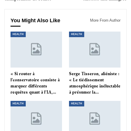
You Might Also Like
More From Author
HEALTH
HEALTH
« Si router à
Serge Tisseron, aliéniste :
l’conservatoire consiste à
« Le tiédissement
marquer différents
atmosphérique inéluctable
requêtes quant à l’IA,…
à présumer la…
HEALTH
HEALTH