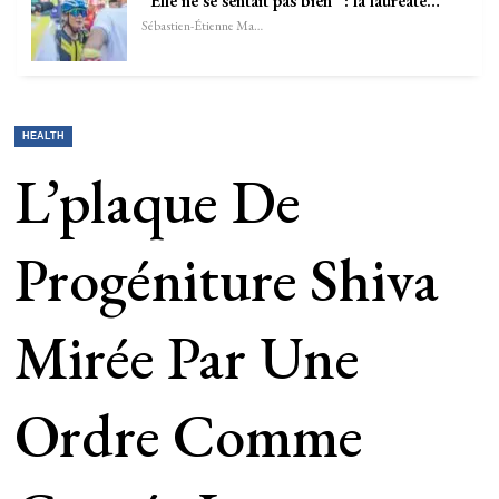
“Elle ne se sentait pas bien” : la lauréate…
Sébastien-Étienne Marechal
HEALTH
L’plaque De
Progéniture Shiva
Mirée Par Une
Ordre Comme