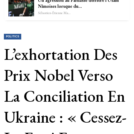
Un agression au Parnasse derrière l’Usam
Nîmoises lorsque du…
Sébastien-Étienne Marechal
POLITICS
L’exhortation Des
Prix Nobel Verso
La Conciliation En
Ukraine : « Cessez-