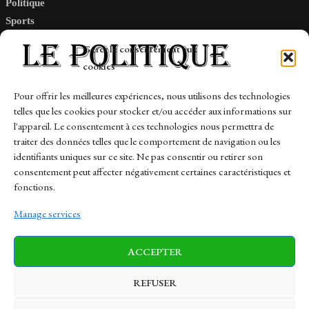
Politique
Sports
Tech
Gérer le consentement aux
Travail
cookies
Finance-Marches
Pour offrir les meilleures expériences, nous utilisons des technologies
telles que les cookies pour stocker et/ou accéder aux informations sur
Links
l'appareil. Le consentement à ces technologies nous permettra de
traiter des données telles que le comportement de navigation ou les
Contact
identifiants uniques sur ce site. Ne pas consentir ou retirer son
Sitemap
consentement peut affecter négativement certaines caractéristiques et
fonctions.
Manage services
News
Finance-Marches
Politics
ACCEPTER
Business
Tech
Health
Sports
Travel
REFUSER