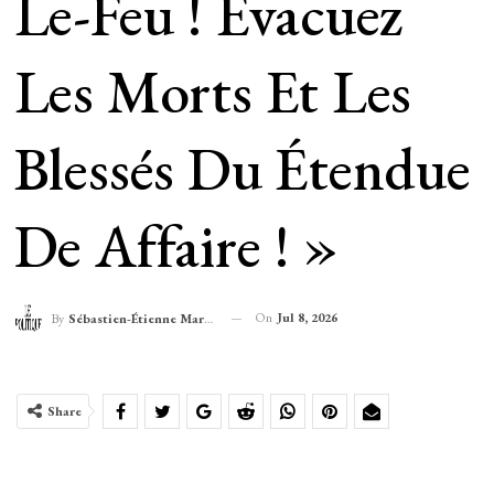
Le-Feu ! Evacuez
Les Morts Et Les
Blessés Du Étendue
De Affaire ! »
On
Jul 8, 2026
By
Sébastien-Étienne Marechal
Share