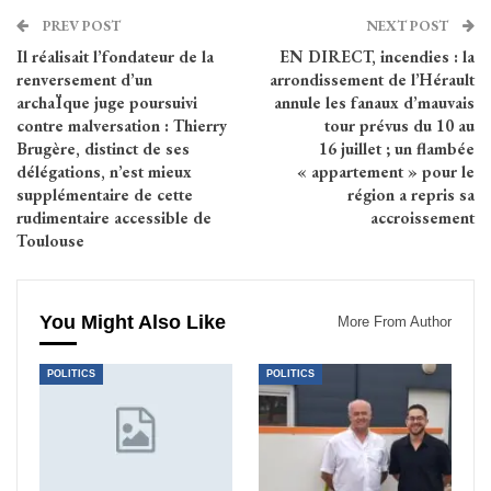
PREV POST
NEXT POST
Il réalisait l’fondateur de la
EN DIRECT, incendies : la
renversement d’un
arrondissement de l’Hérault
archaÏque juge poursuivi
annule les fanaux d’mauvais
contre malversation : Thierry
tour prévus du 10 au
Brugère, distinct de ses
16 juillet ; un flambée
délégations, n’est mieux
« appartement » pour le
supplémentaire de cette
région a repris sa
rudimentaire accessible de
accroissement
Toulouse
You Might Also Like
More From Author
POLITICS
POLITICS