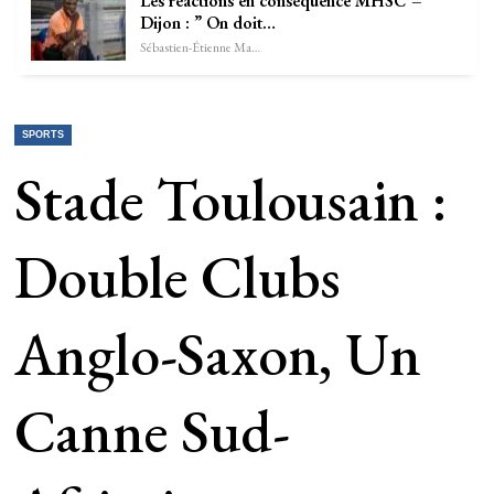
Les réactions en conséquence MHSC –
Dijon : ” On doit…
Sébastien-Étienne Marechal
SPORTS
Stade Toulousain :
Double Clubs
Anglo-Saxon, Un
Canne Sud-