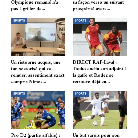
Olympique remanié n’a
sa façon verso un suivant
pas à griller de…
prospérité avers…
SPORTS
SPORTS
Un ristourne acquis, une
DIRECT RAF-Laval :
fan sectorisé qui va
Touho enclin son adjoint à
remuer, assentiment exact
la gaffe et Rodez se
compris Nîmes…
retrouve déjà en…
SPORTS
SPORTS
Pro D2 (partie affable) :
Un but varois pour son