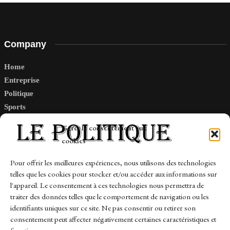
Company
Home
Entreprise
Politique
Sports
Tech
Gérer le consentement aux
Travail
cookies
Finance-Marches
Pour offrir les meilleures expériences, nous utilisons des technologies
telles que les cookies pour stocker et/ou accéder aux informations sur
Links
l'appareil. Le consentement à ces technologies nous permettra de
traiter des données telles que le comportement de navigation ou les
Contact
identifiants uniques sur ce site. Ne pas consentir ou retirer son
Sitemap
consentement peut affecter négativement certaines caractéristiques et